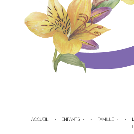
Les filles de Sarah
Pour les femmes israélites repenties
ACCUEIL
ENFANTS
FAMILLE
T