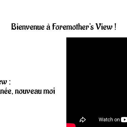
Bienvenue à Foremother's View !
ew :
nnée, nouveau moi