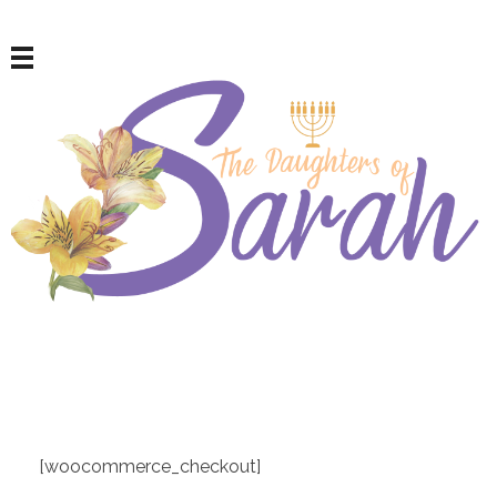
Les filles de Sarah
Pour les femmes israélites repenties
[woocommerce_checkout]